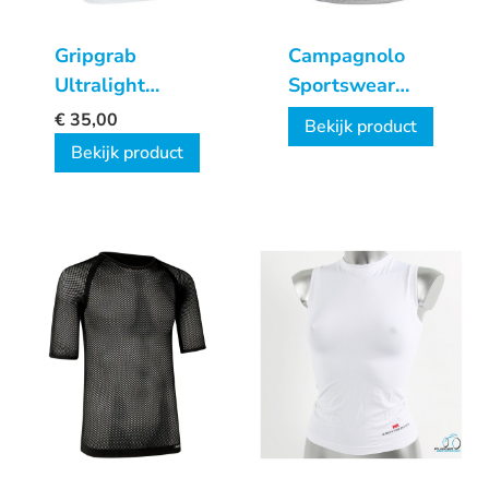
Gripgrab
Campagnolo
Ultralight
Sportswear
Sleeveless
Ondershirt
€
35,00
Bekijk product
Mesh
Bekijk product
Ondershirt