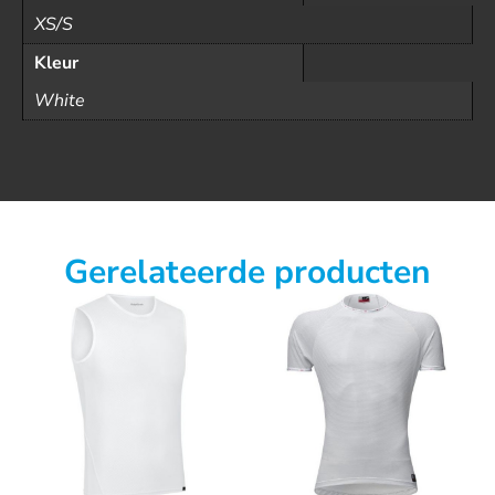
XS/S
Kleur
White
Gerelateerde producten