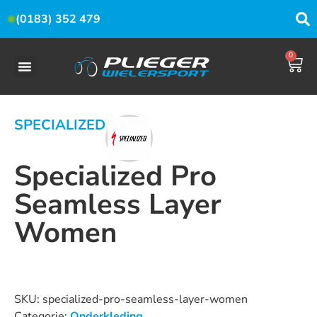
(0183) 352 479
0
SPECIALIZED
Specialized Pro
Seamless Layer
Women
Dit product is nu niet op voorraad en niet beschikbaar.
SKU:
specialized-pro-seamless-layer-women
Categorie:
Onderkleding