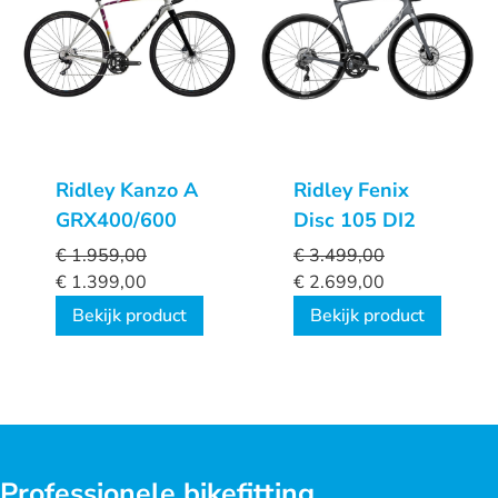
Ridley Kanzo A
Ridley Fenix
GRX400/600
Disc 105 DI2
€
1.959,00
€
3.499,00
€
1.399,00
€
2.699,00
Bekijk product
Bekijk product
Professionele bikefitting