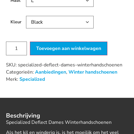
Maat
Kleur
Toevoegen aan winkelwagen
SKU:
specialized-deflect-dames-winterhandschoenen
Categorieën:
Aanbiedingen
,
Winter handschoenen
Merk:
Specialized
Beschrijving
Specialized Deflect Dames Winterhandschoenen
Als het kil en winderig is, is het moeilijk om het veel