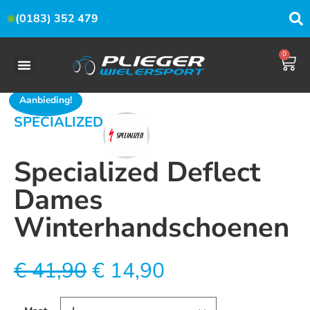
(0183) 352 479
0
Aanbieding!
SPECIALIZED
Specialized Deflect
Dames
Winterhandschoenen
€
41,90
€
14,90