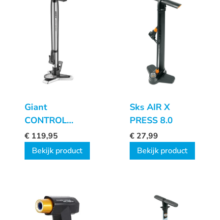
Giant
Sks AIR X
CONTROL
PRESS 8.0
TOWER PRO
€
119,95
€
27,99
BOOST
Bekijk product
Bekijk product