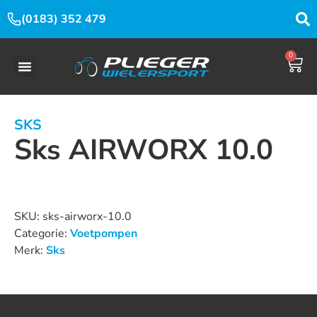
(0183) 352 479
0
SKS
Sks AIRWORX 10.0
Dit product is nu niet op voorraad en niet beschikbaar.
SKU:
sks-airworx-10.0
Categorie:
Voetpompen
Merk:
Sks