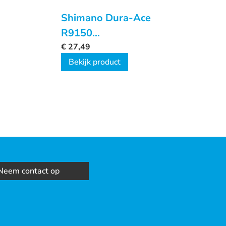
Shimano Dura-Ace
R9150
Remgreeprubbers
€
27,49
Bekijk product
Neem contact op