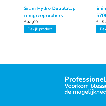
Sram Hydro Doubletap
Shi
remgreeprubbers
670
€
41,00
€
15,
Bekijk product
Bek
Professionel
Voorkom blessu
de mogelijkhed