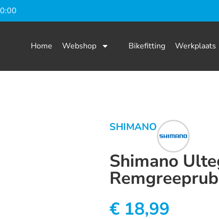
20:00
Home
Webshop
Bikefitting
Werkplaats
SHIMANO
Shimano Ulte
Remgreeprub
€
18,99