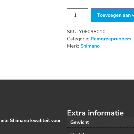
Beschikbaar via nabestelling
Toevoegen aan 
SKU:
Y0E098010
Categorie:
Remgreeprubbers
Merk:
Shimano
Extra informatie
ele Shimano kwaliteit voor
Gewicht