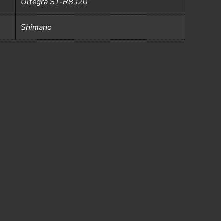
Ultegra ST-R8020
Shimano