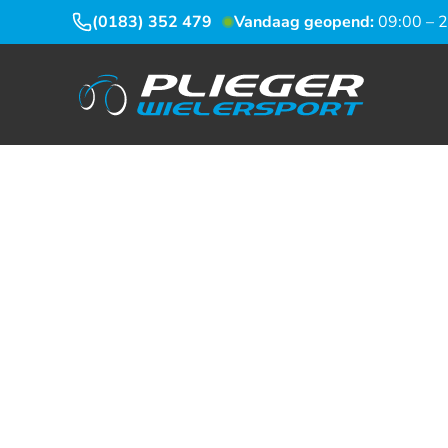
(0183) 352 479
Vandaag geopend:
09:00 – 