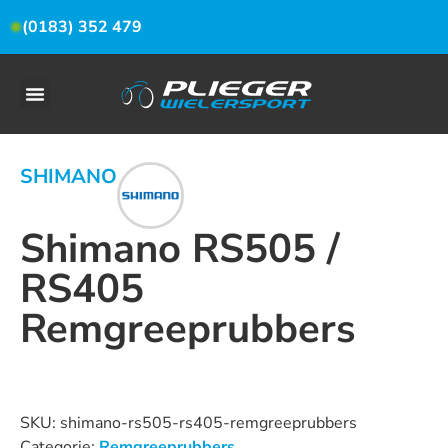
(0183) 352 479
SHIMANO
Shimano RS505 /
RS405
Remgreeprubbers
Dit product is nu niet op voorraad en niet beschikbaar.
SKU:
shimano-rs505-rs405-remgreeprubbers
Categorie:
Remgreeprubbers