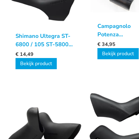
Campagnolo
Potenza
Shimano Ultegra ST-
remgreeprubbe
6800 / 105 ST-5800
€
34,95
Remgreeprubbers
Bekijk product
€
14,49
Bekijk product