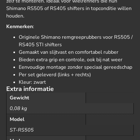
zelf te monteren. Ideaal voor wielrenners die hun
Shimano RS505 of RS405 shifters in topconditie willen
houden.
Kenmerken
:
Originele Shimano remgreeprubbers voor RS505 /
RS405 STI shifters
Gemaakt van slijtvast en comfortabel rubber
Bieden extra grip en controle, ook bij nat weer
Eenvoudige montage zonder speciaal gereedschap
Per set geleverd (links + rechts)
Kleur: zwart
Extra informatie
Gewicht
0,08 kg
Model
ST-RS505