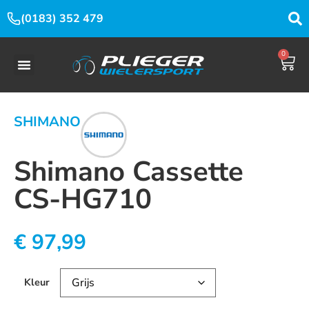
(0183) 352 479
0
SHIMANO
Shimano Cassette
CS-HG710
€
97,99
Kleur