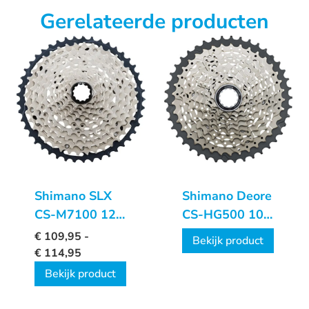
Gerelateerde producten
Shimano SLX
Shimano Deore
CS-M7100 12v
CS-HG500 10
cassette
Speed cassette
€
109,95
-
Bekijk product
€
114,95
Bekijk product