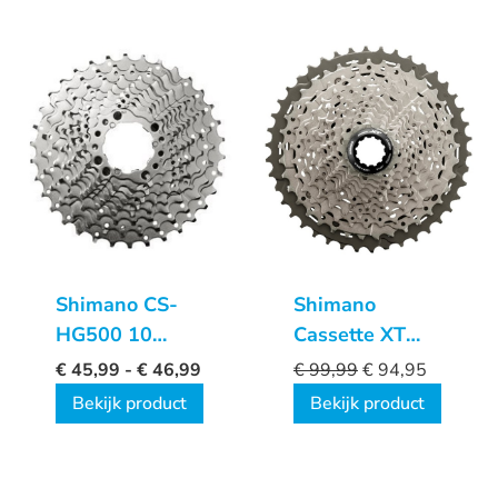
Shimano CS-
Shimano
HG500 10
Cassette XT
Speed cassette
CS-M8000 11
€
45,99
-
€
46,99
€
99,99
€
94,95
Speed
Bekijk product
Bekijk product