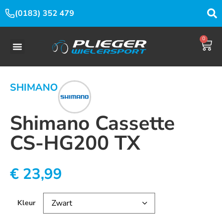
(0183) 352 479
0
SHIMANO
Shimano Cassette
CS-HG200 TX
€
23,99
Kleur