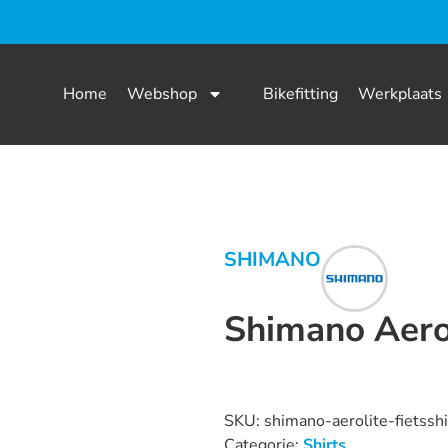
Home
Webshop
Bikefitting
Werkplaats
SHIMANO
Shimano Aerol
Dit product is nu niet op voorraad
SKU:
shimano-aerolite-fietsshi
Categorie:
Shirts