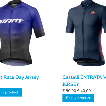
t Race Day Jersey
Castelli ENTRATA 
JERSEY
€
80,00
€
40,00
ijk product
Bekijk product