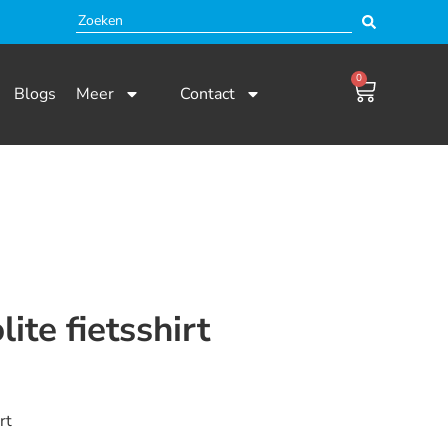
0
Blogs
Meer
Contact
ite fietsshirt
 en niet beschikbaar.
rt