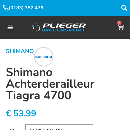
(0183) 352 479
0
SHIMANO
Shimano
Achterderailleur
Tiagra 4700
€
53,99