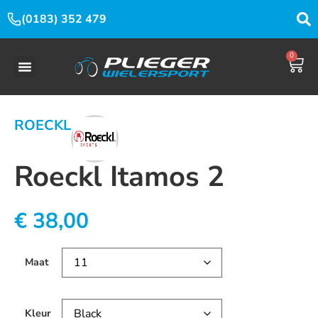
(0183) 352 479
0
ROECKL
Roeckl Itamos 2
€
38,00
Maat
Kleur