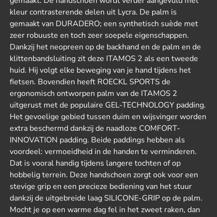
gemaakt. De handschoen wordt verder aangevuld met
kleur contrasterende delen uit Lycra. De palm is
gemaakt van DURADERO; een synthetisch suède met
zeer robuuste en toch zeer soepele eigenschappen.
Dankzij het neopreen op de backhand en de palm en de
klittenbandsluiting zit deze ITAMOS 2 als een tweede
huid. Hij volgt elke beweging van je hand tijdens het
fietsen. Bovendien heeft ROECKL SPORTS de
ergonomisch ontworpen palm van de ITAMOS 2
uitgerust met de populaire GEL-TECHNOLOGY padding.
Het gevoelige gebied tussen duim en wijsvinger worden
extra beschermd dankzij de naadloze COMFORT-
INNOVATION padding. Beide paddings hebben als
voordeel: vermoeidheid in de handen te verminderen.
Dat is vooral handig tijdens langere tochten of op
hobbelig terrein. Deze handschoen zorgt ook voor een
stevige grip en een precieze bediening van het stuur
dankzij de uitgebreide laag SILICONE-GRIP op de palm.
Mocht je op een warme dag fel in het zweet raken, dan