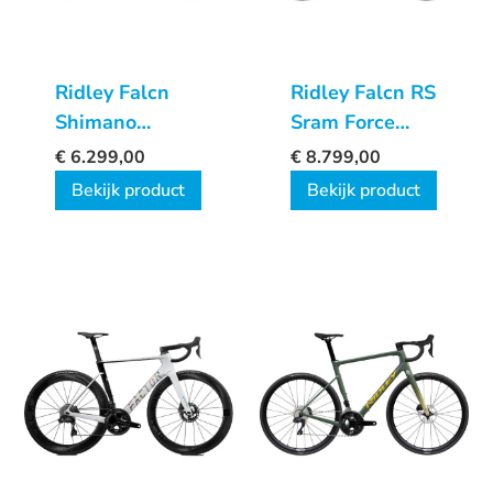
Ridley Falcn
Ridley Falcn RS
Shimano
Sram Force
Ultegra DI2
AXS 2X12
€
6.299,00
€
8.799,00
2x12sp
Bekijk product
Bekijk product