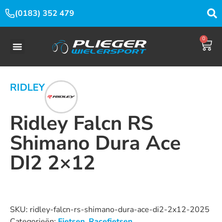
(0183) 352 479
0
RIDLEY
Ridley Falcn RS
Shimano Dura Ace
DI2 2×12
Dit product is nu niet op voorraad en niet beschikbaar.
SKU:
ridley-falcn-rs-shimano-dura-ace-di2-2x12-2025
Categorieën:
Fietsen
,
Racefietsen