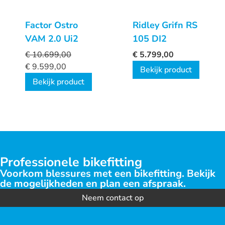
Factor Ostro
Ridley Grifn RS
VAM 2.0 Ui2
105 DI2
€
10.699,00
€
5.799,00
€
9.599,00
Bekijk product
Bekijk product
Professionele bikefitting
Voorkom blessures met een bikefitting. Bekijk
de mogelijkheden en plan een afspraak.
Neem contact op