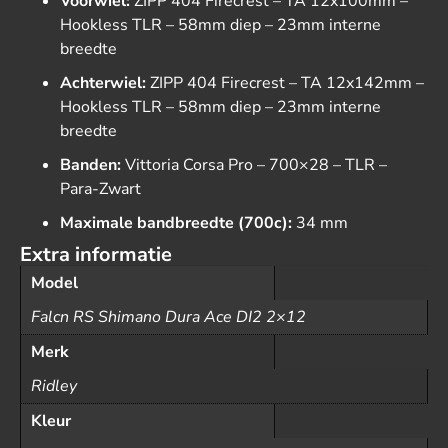
Voorwiel:
ZIPP 404 Firecrest – TA 12x100mm –
Hookless TLR – 58mm diep – 23mm interne
breedte
Achterwiel:
ZIPP 404 Firecrest – TA 12x142mm –
Hookless TLR – 58mm diep – 23mm interne
breedte
Banden:
Vittoria Corsa Pro – 700×28 – TLR –
Para-Zwart
Maximale bandbreedte (700c):
34 mm
Extra informatie
Model
Falcn RS Shimano Dura Ace DI2 2×12
Merk
Ridley
Kleur