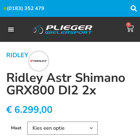
(0183) 352 479
0
RIDLEY
Ridley Astr Shimano
GRX800 DI2 2x
€
6.299,00
Maat