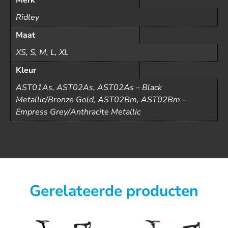
Merk
Ridley
Maat
XS, S, M, L, XL
Kleur
AST01As, AST02As, AST02As – Black
Metallic/Bronze Gold, AST02Bm, AST02Bm –
Empress Grey/Anthracite Metallic
Gerelateerde producten