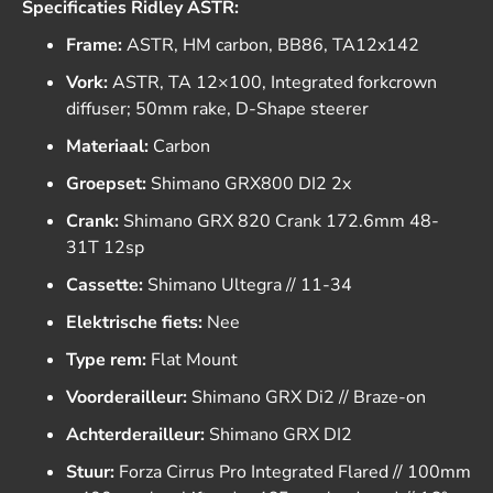
Specificaties Ridley ASTR:
Frame:
ASTR, HM carbon, BB86, TA12x142
Vork:
ASTR, TA 12×100, Integrated forkcrown
diffuser; 50mm rake, D-Shape steerer
Materiaal:
Carbon
Groepset:
Shimano GRX800 DI2 2x
Crank:
Shimano GRX 820 Crank 172.6mm 48-
31T 12sp
Cassette:
Shimano Ultegra // 11-34
Elektrische fiets:
Nee
Type rem:
Flat Mount
Voorderailleur:
Shimano GRX Di2 // Braze-on
Achterderailleur:
Shimano GRX DI2
Stuur:
Forza Cirrus Pro Integrated Flared // 100mm