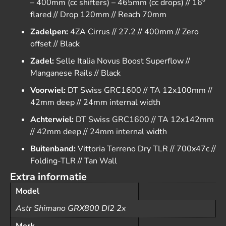
– 400mm (cc shifters) – 465mm (cc drops) // 16°
flared // Drop 120mm // Reach 70mm
Zadelpen:
4ZA Cirrus // 27.2 // 400mm // Zero
offset // Black
Zadel:
Selle Italia Novus Boost Superflow //
Manganese Rails // Black
Voorwiel:
DT Swiss GRC1600 // TA 12x100mm //
42mm deep // 24mm internal width
Achterwiel:
DT Swiss GRC1600 // TA 12x142mm
// 42mm deep // 24mm internal width
Buitenband:
Vittoria Terreno Dry TLR // 700x47c //
Folding-TLR // Tan Wall
Extra informatie
Model
Astr Shimano GRX800 DI2 2x