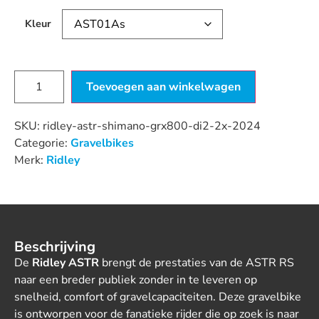
Kleur
Toevoegen aan winkelwagen
SKU:
ridley-astr-shimano-grx800-di2-2x-2024
Categorie:
Gravelbikes
Merk:
Ridley
Beschrijving
De
Ridley ASTR
brengt de prestaties van de ASTR RS
naar een breder publiek zonder in te leveren op
snelheid, comfort of gravelcapaciteiten. Deze gravelbike
is ontworpen voor de fanatieke rijder die op zoek is naar