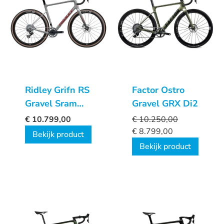
Ridley Grifn RS
Factor Ostro
Gravel Sram
Gravel GRX Di2
Red XPLR 1×13
€
10.799,00
€
10.250,00
€
8.799,00
Bekijk product
Bekijk product