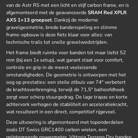
van de Astr RS met een licht en stijf carbon frame, en is
afgemonteerd met de geavanceerde
SRAM Red XPLR
AXS 1×13 groepset
. Dankzij de moderne
gravelgeometrie, brede bandenspeling en slimme
frame-opbouw is deze fiets klaar voor alles: van
technische trails tot snelle gravelwedstrijden.
Het frame biedt ruimte voor banden tot maar liefst 52
mm (bij een 1x setup), wat garant staat voor comfort,
controle en grip in de meest veeleisende
omstandigheden. De geometrie is ontworpen met het
oog op prestaties: een steile zitbuis van 74° verbetert
de krachtoverbrenging, terwijl de 71,5° balhoofdhoek
zorgt voor scherp stuurgedrag. De lage trapas en korte
achtervork verhogen de stabiliteit en acceleratiekracht,
wat resulteert in een direct, competitief rijgevoel.
Deze uitvoering is afgemonteerd met toponderdelen
zoals DT Swiss GRC1400 carbon wielen, een
geïntegreerde powermeter, Vittoria Terreno Dry banden