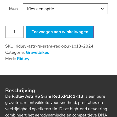
Maat
Toevoegen aan winkelwagen
SKU:
ridley-astr-rs-sram-red-xplr-1x13-2024
Categorie:
Gravelbikes
Merk:
Ridley
Beschrijving
De
Ridley Astr RS Sram Red XPLR 1×13
is een pure
gravelracer, ontwikkeld voor snelheid, prestaties en
veelzijdigheid op elk terrein. Deze high-end uitvoering
combineert het aerodynamische en competitieve DNA