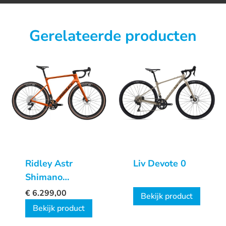
Gerelateerde producten
Ridley Astr
Liv Devote 0
Shimano
GRX800 DI2 2x
€
6.299,00
Bekijk product
Bekijk product