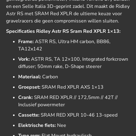
en een Selle Italia 3D-geprint zadel. Dit maakt de Ridley
Astr RS met SRAM Red XPLR de ultieme keuze voor
gravelracers die geen compromissen willen sluiten.
Specificaties Ridley Astr RS Sram Red XPLR 1×13:
Frame:
ASTR RS, Ultra HM carbon, BB86,
TA12x142
Vork:
ASTR RS, TA 12×100, Integrated forkcrown
diffuser; 50mm rake, D-Shape steerer
Materiaal:
Carbon
Groepset:
SRAM Red XPLR AXS 1×13
Crank:
SRAM RED XPLR // 172,5mm // 42T //
Inclusief powermeter
Cassette:
SRAM RED XPLR 10-46 13-speed
Elektrische fiets:
Nee
Type rem:
Flat Mount hydraulisch