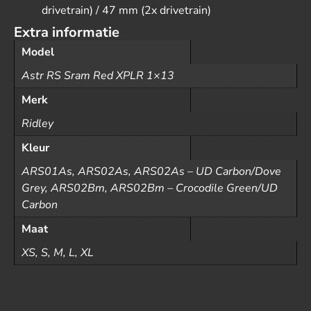
drivetrain) / 47 mm (2x drivetrain)
Extra informatie
Model
Astr RS Sram Red XPLR 1×13
Merk
Ridley
Kleur
ARS01As, ARS02As, ARS02As – UD Carbon/Dove
Grey, ARS02Bm, ARS02Bm – Crocodile Green/UD
Carbon
Maat
XS, S, M, L, XL