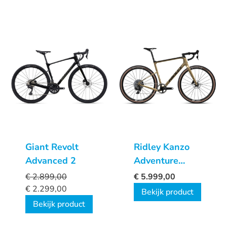
Giant Revolt
Ridley Kanzo
Advanced 2
Adventure
Sram Force
€
2.899,00
€
5.999,00
XPLR
€
2.299,00
Bekijk product
Bekijk product