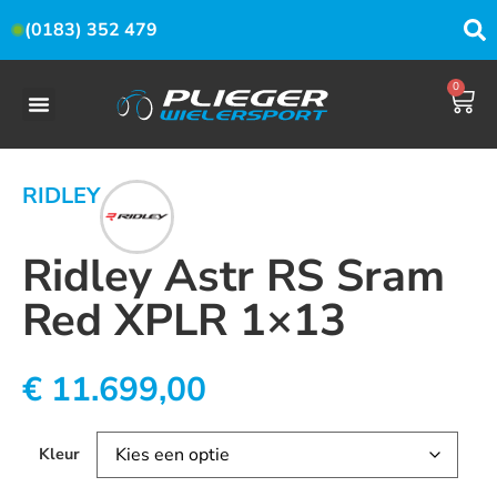
(0183) 352 479
0
RIDLEY
Ridley Astr RS Sram
Red XPLR 1×13
€
11.699,00
Kleur