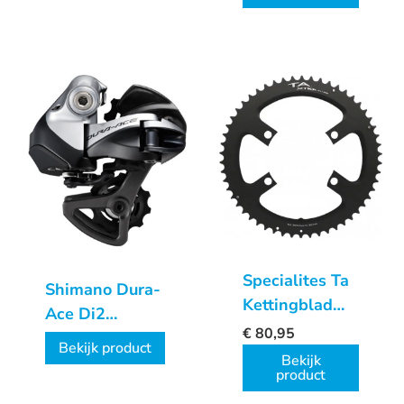
Specialites Ta
Shimano Dura-
Kettingblad
Ace Di2
X110 (11s)
€
80,95
Achterderailleur
Bekijk product
Steek 110 50t
Bekijk
IRD9070
product
Buiten
Antraciet