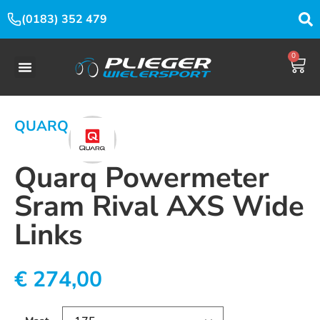
(0183) 352 479
0
QUARQ
Quarq Powermeter
Sram Rival AXS Wide
Links
€
274,00