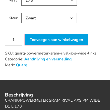
Maat
Kleur
Toevoegen aan winkelwagen
SKU:
quarq-powermeter-sram-rival-axs-wide-links
Categorie:
Aandrijving en versnelling
Merk:
Quarq
Beschrijving
CRANK/POWERMETER SRAM RIVAL AXS PM WIDE
D1 L 170