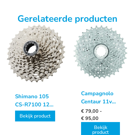
Gerelateerde producten
Campagnolo
Shimano 105
Centaur 11v
CS-R7100 12
cassette
€
79,00
-
speed cassette
Bekijk product
€
95,00
Bekijk
product