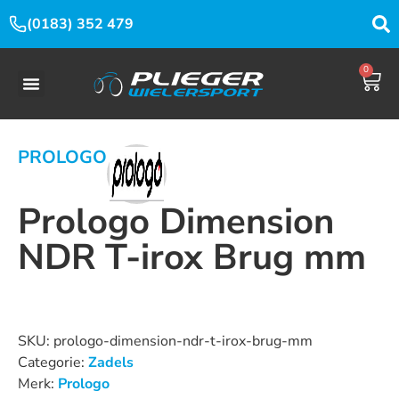
(0183) 352 479
0
PROLOGO
Prologo Dimension
NDR T-irox Brug mm
Dit product is nu niet op voorraad en niet beschikbaar.
SKU:
prologo-dimension-ndr-t-irox-brug-mm
Categorie:
Zadels
Merk:
Prologo