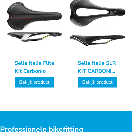
Selle Italia Flite
Selle Italia SLR
Kit Carbonio
KIT CARBONIO
SUPERFLOW
Bekijk product
Bekijk product
L3
Professionele bikefitting