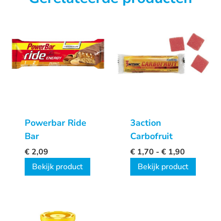
Powerbar Ride
3action
Bar
Carbofruit
€
2,09
€
1,70
-
€
1,90
Bekijk product
Bekijk product