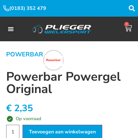
(0183) 352 479
0
POWERBAR
Powerbar Powergel
Original
€
2,35
Op voorraad
Toevoegen aan winkelwagen