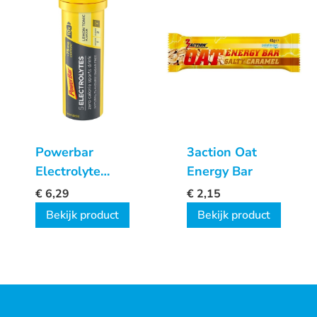
Powerbar
3action Oat
Electrolyte
Energy Bar
Tabs
€
6,29
€
2,15
Bekijk product
Bekijk product