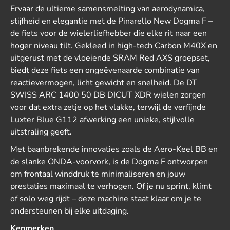
Ervaar de ultieme samensmelting van aerodynamica,
stijfheid en elegantie met de Pinarello New Dogma F –
de fiets voor de wielerliefhebber die elke rit naar een
hoger niveau tilt. Gekleed in high-tech Carbon M40X en
uitgerust met de vloeiende SRAM Red AXS groepset,
biedt deze fiets een ongeëvenaarde combinatie van
reactievermogen, licht gewicht en snelheid. De DT
SWISS ARC 1400 50 DB DICUT XDR wielen zorgen
voor dat extra zetje op het vlakke, terwijl de verfijnde
Luxter Blue G112 afwerking een unieke, stijlvolle
uitstraling geeft.
Met baanbrekende innovaties zoals de Aero-Keel BB en
de slanke ONDA-voorvork, is de Dogma F ontworpen
om frontaal winddruk te minimaliseren en jouw
prestaties maximaal te verhogen. Of je nu sprint, klimt
of solo weg rijdt – deze machine staat klaar om je te
ondersteunen bij elke uitdaging.
Kenmerken