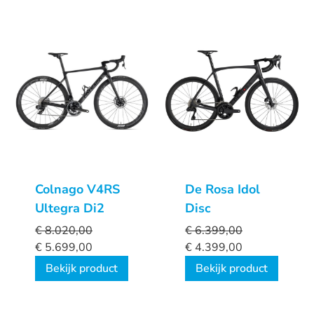
Colnago V4RS
De Rosa Idol
Ultegra Di2
Disc
€
8.020,00
€
6.399,00
€
5.699,00
€
4.399,00
Bekijk product
Bekijk product