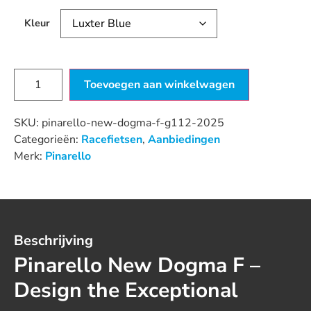
Kleur
Toevoegen aan winkelwagen
SKU:
pinarello-new-dogma-f-g112-2025
Categorieën:
Racefietsen
,
Aanbiedingen
Merk:
Pinarello
Beschrijving
Pinarello New Dogma F –
Design the Exceptional