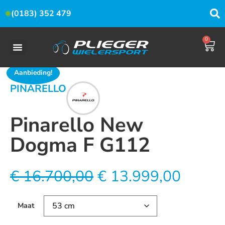
(0183) 352 479
0
Aanbieding!
PINARELLO
Pinarello New
Dogma F G112
€
16.700,00
€
13.999,00
Maat