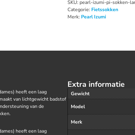
SKU:
pearl-izumi-pi-sokken-l
Categorie:
Fietssokken
Merk:
Pearl Izumi
Extra informatie
dames) heeft een laag
Gewicht
maakt van lichtgewicht badstof
ondersteuning van de
Model
kken.
Merk
dames) heeft een laag