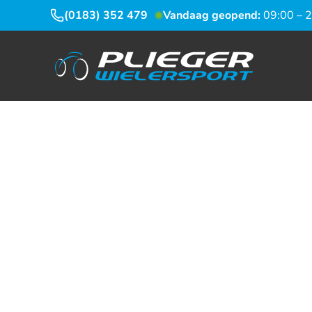
(0183) 352 479
Vandaag geopend:
09:00 – 