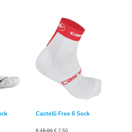
ock
Castelli Free 6 Sock
€
15,00
€
7,50