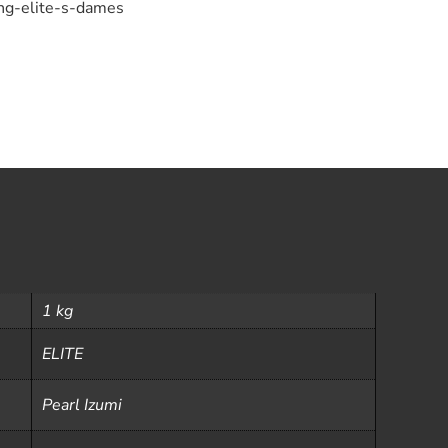
ang-elite-s-dames
1 kg
ELITE
Pearl Izumi