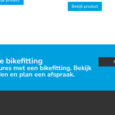
ijk product
Bekijk product
e bikefitting
res met een bikefitting. Bekijk
en en plan een afspraak.