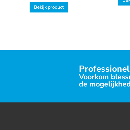
Bek
Bekijk product
Professionel
Voorkom blessu
de mogelijkhed