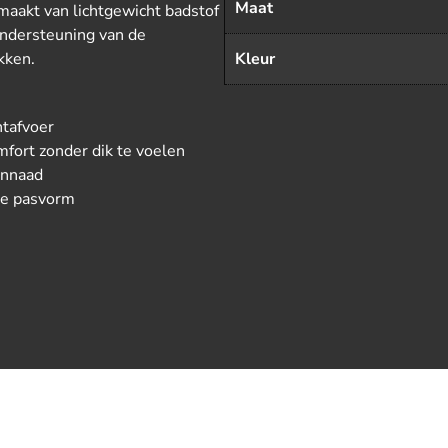
Maat
maakt van lichtgewicht badstof
ondersteuning van de
kken.
Kleur
htafvoer
mfort zonder dik te voelen
ennaad
le pasvorm