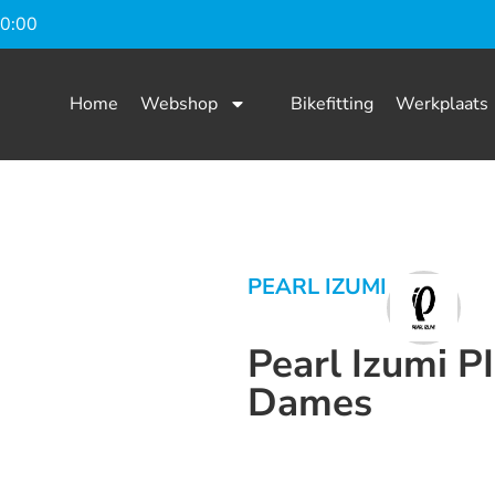
20:00
Home
Webshop
Bikefitting
Werkplaats
PEARL IZUMI
Pearl Izumi P
Dames
Dit product is nu niet op voorraad