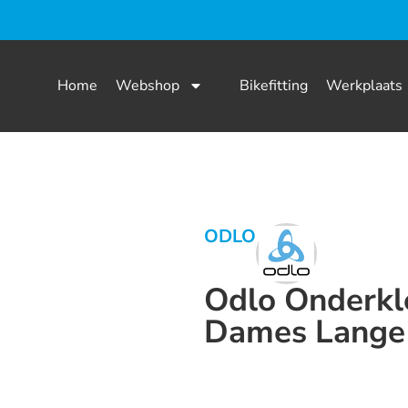
Home
Webshop
Bikefitting
Werkplaats
ODLO
Odlo Onderkle
Dames Lang
Dit product is nu niet op voorraad