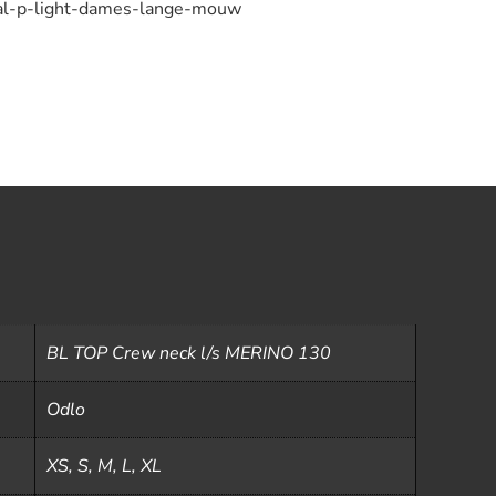
ral-p-light-dames-lange-mouw
BL TOP Crew neck l/s MERINO 130
Odlo
XS, S, M, L, XL