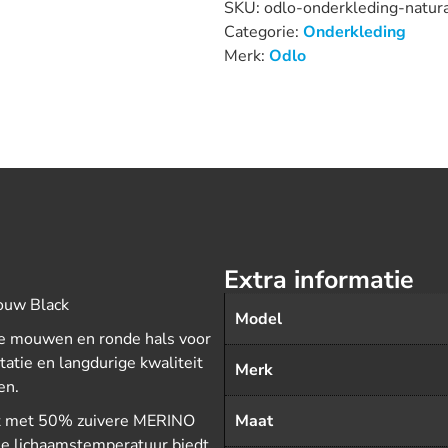
SKU:
odlo-onderkleding-natu
Categorie:
Onderkleding
Merk:
Odlo
Extra informatie
ouw Black
Model
ge mouwen en ronde hals voor
atie en langdurige kwaliteit
Merk
en.
kt met 50% zuivere MERINO
Maat
 je lichaamstemperatuur biedt