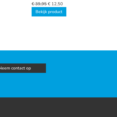
Women
€
39,95
€
12,50
Bekijk product
Neem contact op