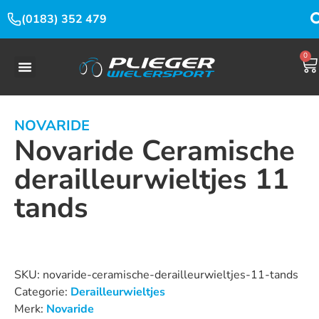
(0183) 352 479
0
NOVARIDE
Novaride Ceramische
derailleurwieltjes 11
tands
Dit product is nu niet op voorraad en niet beschikbaar.
SKU:
novaride-ceramische-derailleurwieltjes-11-tands
Categorie:
Derailleurwieltjes
Merk:
Novaride