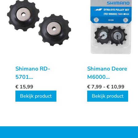
Shimano RD-
Shimano Deore
5701
M6000
Derailleurwieltjes
derailleurwieltjes
€
15,99
€
7,99
-
€
10,99
Bekijk product
Bekijk product