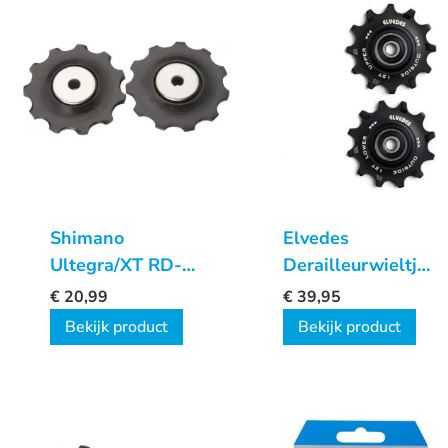
Shimano
Elvedes
Ultegra/XT RD-
Derailleurwieltjes
6700
2X12T
€
20,99
€
39,95
derailleurwieltjes
Bekijk product
Bekijk product