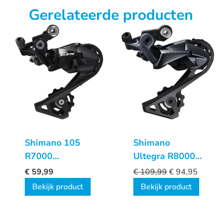
Gerelateerde producten
Shimano 105
Shimano
R7000
Ultegra R8000
Achterderailleur
Achterderailleur
€
59,99
€
109,99
€
94,95
Bekijk product
Bekijk product