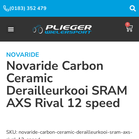
(0183) 352 479
0
NOVARIDE
Novaride Carbon
Ceramic
Derailleurkooi SRAM
AXS Rival 12 speed
Dit product is nu niet op voorraad en niet beschikbaar.
SKU:
novaride-carbon-ceramic-derailleurkooi-sram-axs-