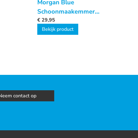
Morgan Blue
Schoonmaakemmer
Wash
€
29,95
Bekijk product
Neem contact op