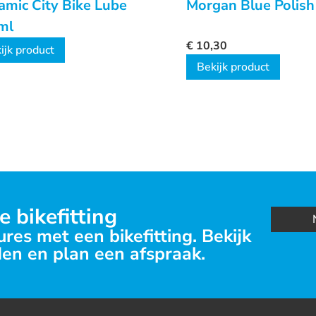
mic City Bike Lube
Morgan Blue Polish
ml
€
10,30
ijk product
Bekijk product
e bikefitting
res met een bikefitting. Bekijk
en en plan een afspraak.