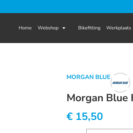
Home
Webshop
Bikefitting
Werkplaats
MORGAN BLUE
Morgan Blue K
€
15,50