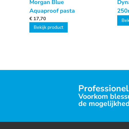
Morgan Blue
Dyna
Aquaproof pasta
250
€
17,70
Bek
Bekijk product
Professionel
Voorkom blessu
de mogelijkhed