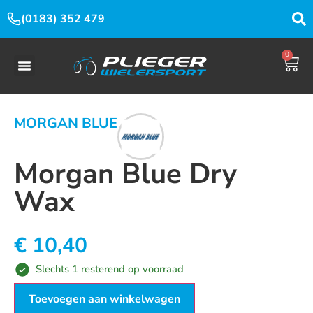
(0183) 352 479
0
MORGAN BLUE
Morgan Blue Dry
Wax
€
10,40
Slechts 1 resterend op voorraad
Toevoegen aan winkelwagen