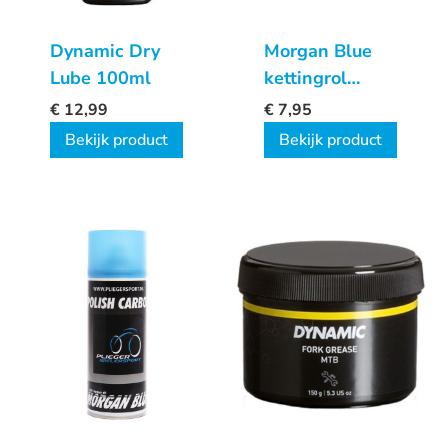
Dynamic Dry
Morgan Blue
Lube 100ml
kettingrol
steekas
€
12,99
€
7,95
Bekijk product
Bekijk product