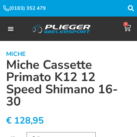
(0183) 352 479
0
MICHE
Miche Cassette
Primato K12 12
Speed Shimano 16-
30
€
128,95