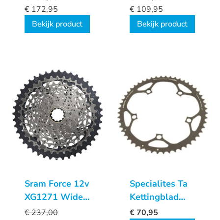
€
172,95
€
109,95
Bekijk product
Bekijk product
Sram Force 12v
Specialites Ta
XG1271 Wide
Kettingblad
D1 XDR
Horus (11s)
€
237,00
€
70,95