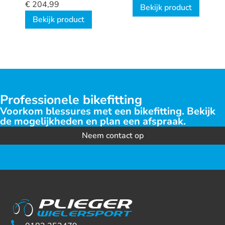
Cassette
Steek 135 52t
€
204,99
Bekijk product
Buiten
Bekijk product
Antraciet
(campa)
Professionele bikefitting
Voorkom blessures met een bikefitting. Bekijk
de mogelijkheden en plan een afspraak.
Neem contact op