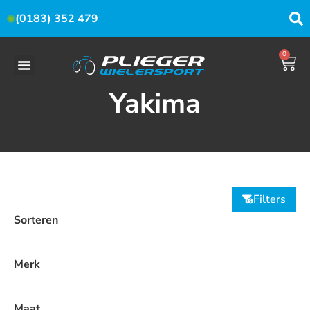
(0183) 352 479
0
Yakima
Filters
Sorteren
Merk
Maat