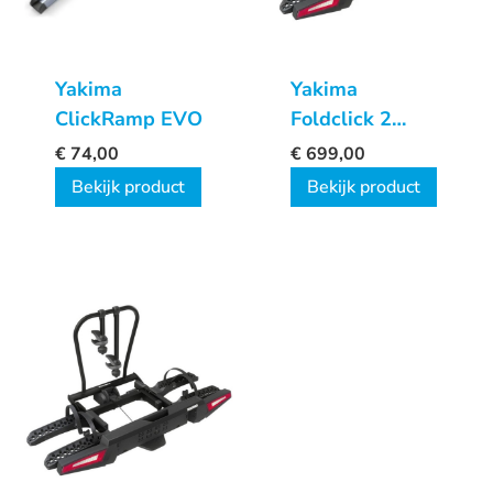
Yakima
Yakima
ClickRamp EVO
Foldclick 2
EVO
€
74,00
€
699,00
Bekijk product
Bekijk product