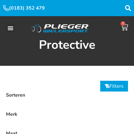
(0183) 352 479
0
Protective
Filters
Sorteren
Merk
Maat