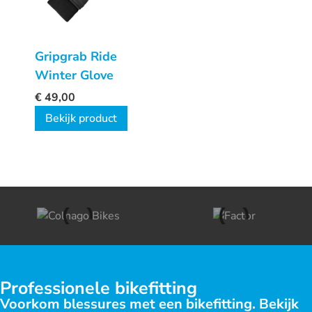
Gripgrab Ride
Winter Glove
€
49,00
Bekijk product
Professionele bikefitting
Voorkom blessures met een bikefitting. Bekijk