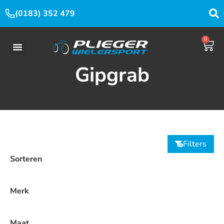
(0183) 352 479
0
Gipgrab
Filters
Sorteren
Merk
Maat