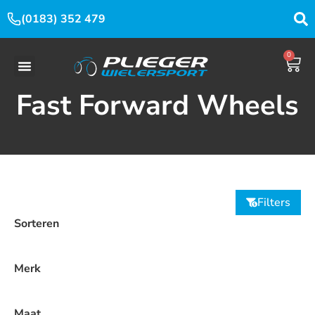
(0183) 352 479
0
Fast Forward Wheels
Filters
Sorteren
Merk
Maat