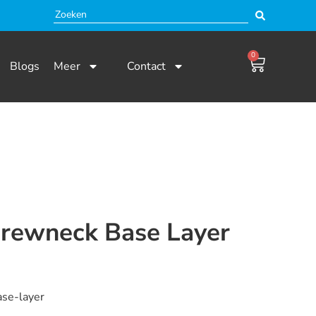
0
Blogs
Meer
Contact
rewneck Base Layer
 en niet beschikbaar.
se-layer