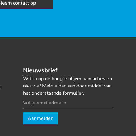
Neem contact op
Nieuwsbrief
Wilt u op de hoogte blijven van acties en
nieuws? Meld u dan aan door middel van
n
het onderstaande formulier.
Aanmelden