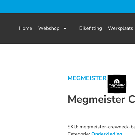
Home
Webshop
Bikefitting
Werkplaats
MEGMEISTER
Megmeister C
Dit product is nu niet op voorraad
SKU:
megmeister-crewneck-ba
Categorie:
Onderkleding