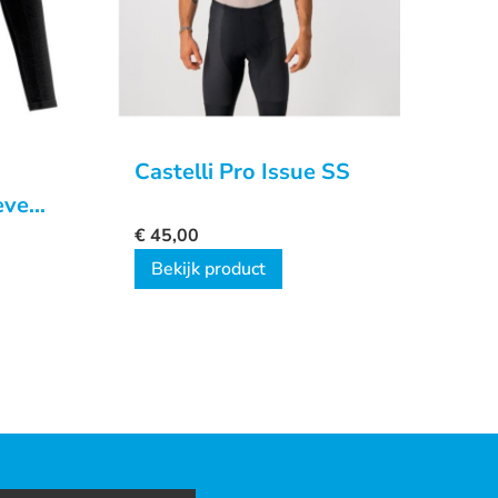
Castelli Pro Issue SS
eve
 2
€
45,00
Bekijk product