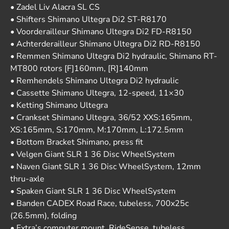
• Zadel Liv Alacra SL CS
• Shifters Shimano Ultegra Di2 ST-R8170
• Voorderailleur Shimano Ultegra Di2 FD-R8150
• Achterderailleur Shimano Ultegra Di2 RD-R8150
• Remmen Shimano Ultegra Di2 hydraulic, Shimano RT-
MT800 rotors [F]160mm, [R]140mm
• Remhendels Shimano Ultegra Di2 hydraulic
• Cassette Shimano Ultegra, 12-speed, 11×30
• Ketting Shimano Ultegra
• Crankset Shimano Ultegra, 36/52 XXS:165mm,
XS:165mm, S:170mm, M:170mm, L:172.5mm
• Bottom Bracket Shimano, press fit
• Velgen Giant SLR 1 36 Disc WheelSystem
• Naven Giant SLR 1 36 Disc WheelSystem, 12mm
thru-axle
• Spaken Giant SLR 1 36 Disc WheelSystem
• Banden CADEX Road Race, tubeless, 700x25c
(26.5mm), folding
• Extra’s computer mount, RideSense, tubeless