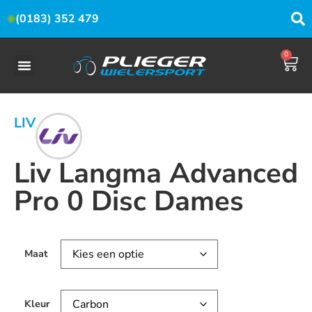
(0183) 352 479
0
LIV
Liv Langma Advanced
Pro 0 Disc Dames
Maat
Kleur