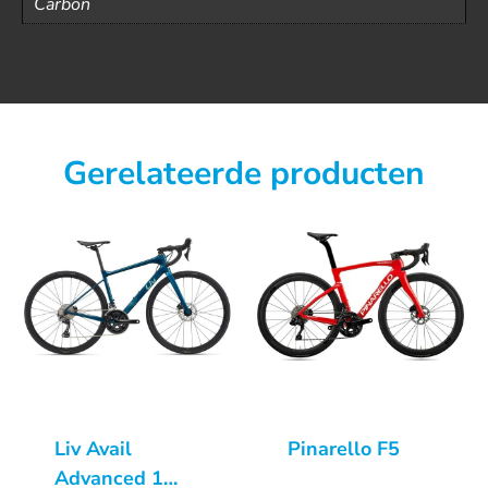
Carbon
Gerelateerde producten
Liv Avail
Pinarello F5
Advanced 1