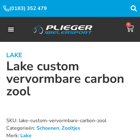
(0183) 352 479
0
LAKE
Lake custom
vervormbare carbon
zool
Dit product is nu niet op voorraad en niet beschikbaar.
SKU:
lake-custom-vervormbare-carbon-zool
Categorieën:
Schoenen
,
Zooltjes
Merk:
Lake