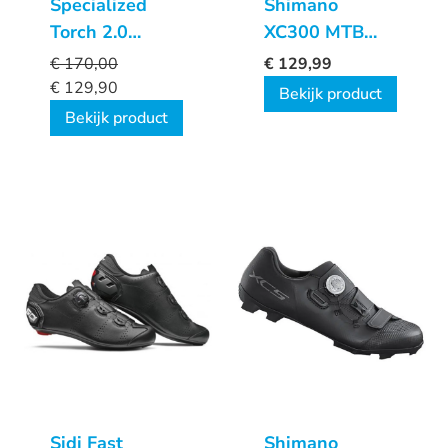
Specialized
Shimano
Torch 2.0
XC300 MTB
fietsschoenen
Dames
€
170,00
€
129,99
schoenen
€
129,90
Bekijk product
Bekijk product
Sidi Fast
Shimano