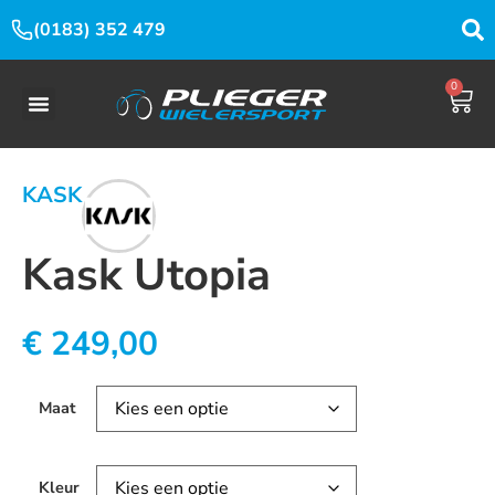
(0183) 352 479
0
KASK
Kask Utopia
€
249,00
Maat
Kleur