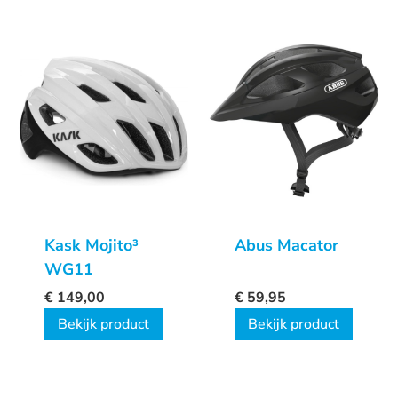
Kask Mojito³
Abus Macator
WG11
€
149,00
€
59,95
Bekijk product
Bekijk product