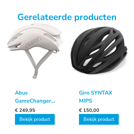
Gerelateerde producten
Abus
Giro SYNTAX
GameChanger
MIPS
2.0
€
249,95
€
150,00
Bekijk product
Bekijk product