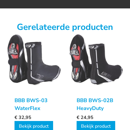
Gerelateerde producten
BBB BWS-03
BBB BWS-02B
WaterFlex
HeavyDuty
€
32,95
€
24,95
Bekijk product
Bekijk product