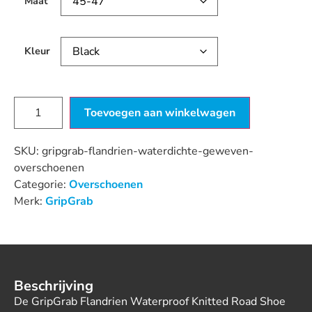
Maat
Kleur
Toevoegen aan winkelwagen
SKU:
gripgrab-flandrien-waterdichte-geweven-
overschoenen
Categorie:
Overschoenen
Merk:
GripGrab
Beschrijving
De GripGrab Flandrien Waterproof Knitted Road Shoe