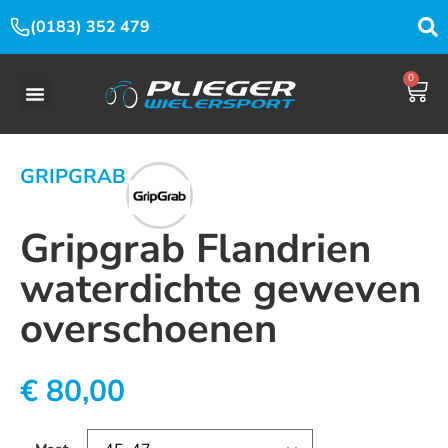
(0183) 352 479
0
GRIPGRAB
Gripgrab Flandrien
waterdichte geweven
overschoenen
€
80,00