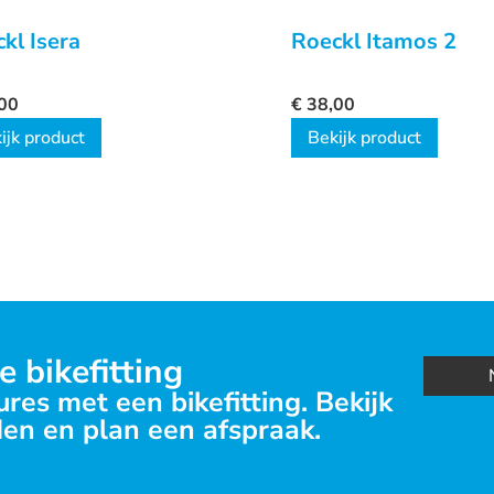
kl Isera
Roeckl Itamos 2
00
€
38,00
ijk product
Bekijk product
e bikefitting
res met een bikefitting. Bekijk
en en plan een afspraak.