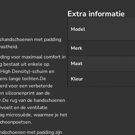
Extra informatie
Model
tshandschoenen met padding
vastheid.
Merk
ing voor maximaal comfort in
Maat
g bestaat uit enkele op
(High Density)-schuim en
dens lange tochten.De
Kleur
erd voor een verbeterde
Een siliconenprint aan de
ur.De rug van de handschoenen
nvoelt en de ventilatie
aag microsuède, waarmee je het
 schoonpoetsen.
ndschoenen met padding zijn