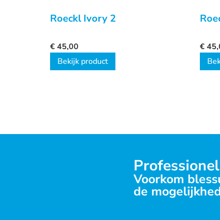
Roeckl Ivory 2
Roec
€
45,00
€
45,
Bekijk product
Bek
Professionel
Voorkom blessu
de mogelijkhed