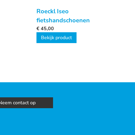
Roeckl Iseo
fietshandschoenen
€
45,00
Bekijk product
Neem contact op