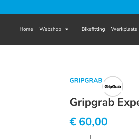
Home
Webshop
Bikefitting
Werkplaats
GRIPGRAB
Gripgrab Exp
€
60,00