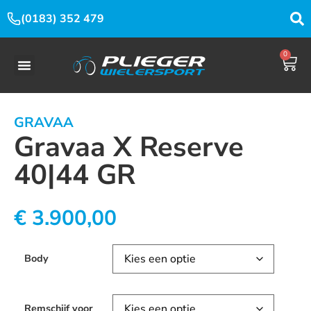
(0183) 352 479
0
GRAVAA
Gravaa X Reserve
40|44 GR
€
3.900,00
Body
Remschijf voor