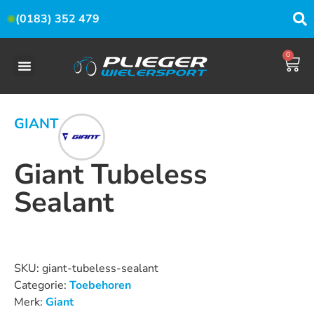
(0183) 352 479
0
GIANT
Giant Tubeless
Sealant
Dit product is nu niet op voorraad en niet beschikbaar.
SKU:
giant-tubeless-sealant
Categorie:
Toebehoren
Merk:
Giant