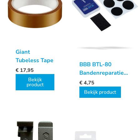
Giant
Tubeless Tape
BBB BTL-80
€
17,95
Bandenreparatiekit
Bekijk
LeakFix
€
4,75
product
Bekijk product