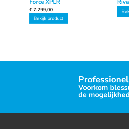
Force XPLR
Riv
€
7.299,00
Bek
Bekijk product
Professionel
Voorkom blessu
de mogelijkhed