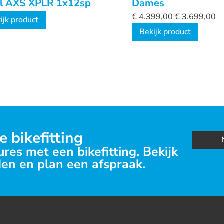
al AXS XPLR 1x12sp
Dames
€
4.399,00
€
3.699,00
ijk product
Bekijk product
e bikefitting
res met een bikefitting. Bekijk
en en plan een afspraak.