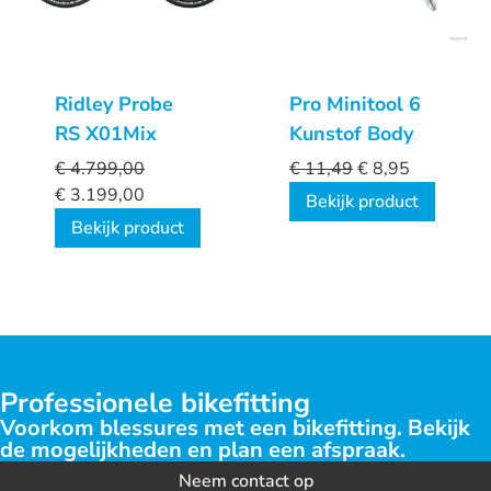
Ridley Probe
Pro Minitool 6
RS X01Mix
Kunstof Body
€
4.799,00
€
11,49
€
8,95
€
3.199,00
Bekijk product
Bekijk product
Professionele bikefitting
Voorkom blessures met een bikefitting. Bekijk
de mogelijkheden en plan een afspraak.
Neem contact op