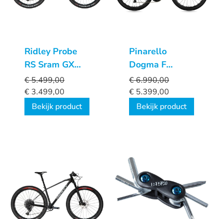
Ridley Probe
Pinarello
RS Sram GX
Dogma F
1x12sp
Frameset BoB
€
5.499,00
€
6.990,00
€
3.499,00
€
5.399,00
Bekijk product
Bekijk product