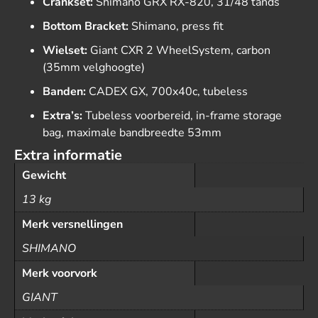
Crankset:
Shimano GRX RX-820, 31/48 tands
Bottom Bracket:
Shimano, press fit
Wielset:
Giant CXR 2 WheelSystem, carbon
(35mm velghoogte)
Banden:
CADEX GX, 700x40c, tubeless
Extra’s:
Tubeless voorbereid, in-frame storage
bag, maximale bandbreedte 53mm
Extra informatie
Gewicht
13 kg
Merk versnellingen
SHIMANO
Merk voorvork
GIANT