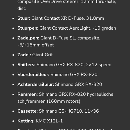
composite OverDrive steerer, 12mm thru-axle,
disc
Stuur:
Giant Contact XR D-Fuse, 31.8mm
Stuurpen:
Giant Contact AeroLight, -10 graden
Zadelpen:
Giant D-Fuse SL, composite,
-5/+15mm offset
Zadel:
Giant Grit
Shifters:
Shimano GRX RX-820, 2×12 speed
Voorderailleur:
Shimano GRX RX-820
Achterderailleur:
Shimano GRX RX-820
Remmen:
Shimano GRX RX-820 hydraulische
schijfremmen (160mm rotors)
Cassette:
Shimano CS-HG710, 11×36
Ketting:
KMC X12L-1