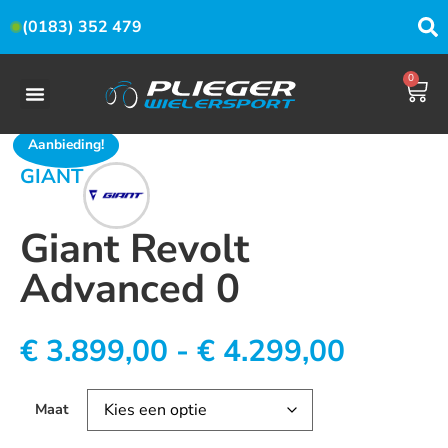
(0183) 352 479
0
Aanbieding!
GIANT
Giant Revolt
Advanced 0
€
3.899,00
-
€
4.299,00
Maat