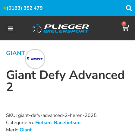
(0183) 352 479
0
GIANT
Giant Defy Advanced
2
Dit product is nu niet op voorraad en niet beschikbaar.
SKU:
giant-defy-advanced-2-heren-2025
Categorieën:
Fietsen
,
Racefietsen
Merk:
Giant