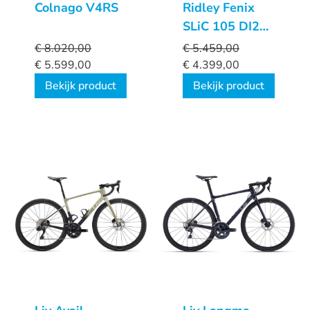
Colnago V4RS
Ridley Fenix
SLiC 105 DI2
Custom
€
8.020,00
€
5.459,00
€
5.599,00
€
4.399,00
Bekijk product
Bekijk product