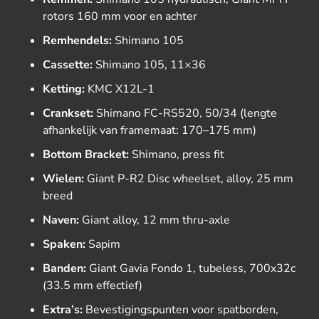
rotors 160 mm voor en achter
Remhendels:
Shimano 105
Cassette:
Shimano 105, 11×36
Ketting:
KMC X12L-1
Crankset:
Shimano FC-RS520, 50/34 (lengte
afhankelijk van framemaat: 170–175 mm)
Bottom Bracket:
Shimano, press fit
Wielen:
Giant P-R2 Disc wheelset, alloy, 25 mm
breed
Naven:
Giant alloy, 12 mm thru-axle
Spaken:
Sapim
Banden:
Giant Gavia Fondo 1, tubeless, 700x32c
(33.5 mm effectief)
Extra’s:
Bevestigingspunten voor spatborden,