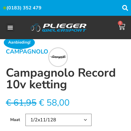
(0183) 352 479
0
Aanbieding!
CAMPAGNOLO
Campagnolo Record
10v ketting
€
61,95
€
58,00
Maat