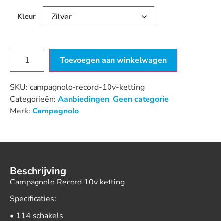
Kleur
Toevoegen aan winkelwagen
SKU:
campagnolo-record-10v-ketting
Categorieën:
Aanbiedingen
,
Geen categorie
Merk:
Campagnolo
Beschrijving
Campagnolo Record 10v ketting
Specificaties:
• 114 schakels