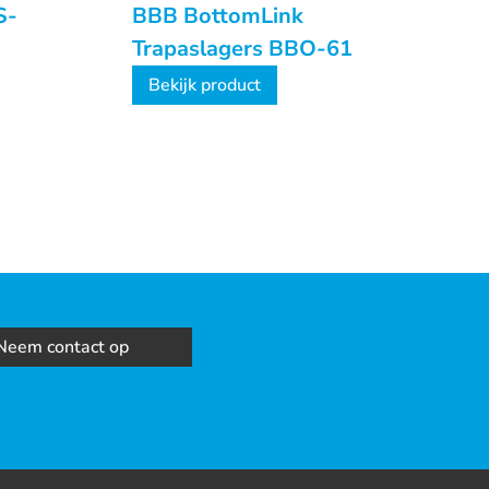
S-
BBB BottomLink
Trapaslagers BBO-61
Bekijk product
Neem contact op