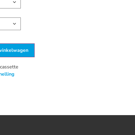
winkelwagen
cassette
nelling