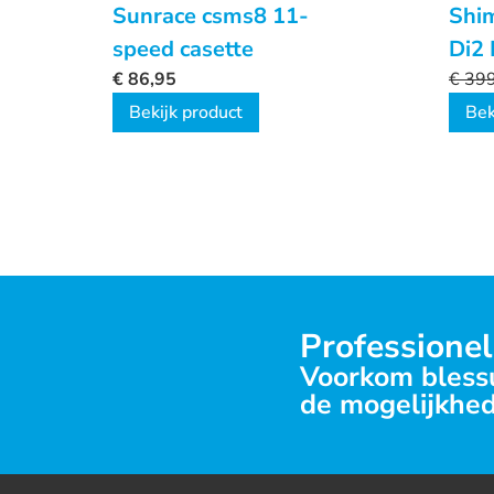
Sunrace csms8 11-
Shi
speed casette
Di2
€
86,95
€
399
Bekijk product
Bek
Professionel
Voorkom blessu
de mogelijkhed