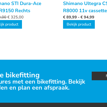
mano STI Dura-Ace
Shimano Ultegra C
 R9150 Rechts
R8000 11v cassette
,00
€
325,00
€
89,99
-
€
94,99
ijk product
Bekijk product
e bikefitting
res met een bikefitting. Bekijk
en en plan een afspraak.