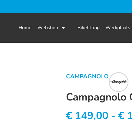
Home
Webshop
Bikefitting
Werkplaats
CAMPAGNOLO
Campagnolo C
€
149,00
-
€
1