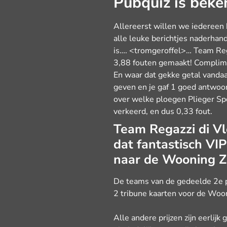
Pubquiz is beke
Allereerst willen we iedereen
alle leuke berichtjes naderhand
is…. <tromgeroffel>… Team Rega
3,88 fouten gemaakt! Complim
En waar dat gekke getal vanda
geven en je gaf 1 goed antwoord
over welke ploegen Plieger Spo
verkeerd, en dus 0,33 fout.
Team Regazzi di Vle
dat fantastisch VI
naar de Wooning Z
De teams van de gedeelde 2e p
2 tribune kaarten voor de Woo
Alle andere prijzen zijn eerlij