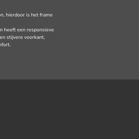
n, hierdoor is het frame
en heeft een responsieve
en stijvere voorkant,
fort.