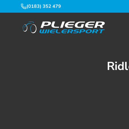
(0183) 352 479
Ridl