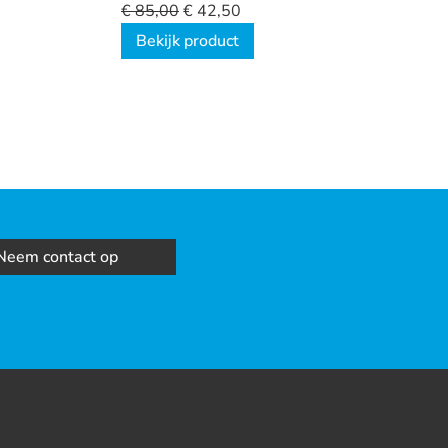
ombo
€
85,00
€
42,50
nal
Bekijk product
Neem contact op