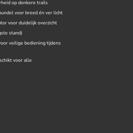
heid op donkere trails
undel voor breed én ver licht
or voor duidelijk overzicht
gste stand)
or veilige bediening tijdens
chikt voor alle