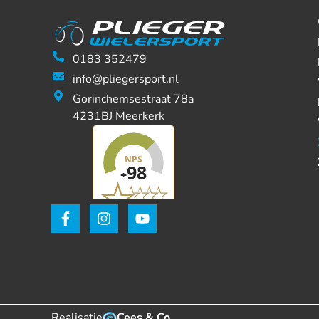
0183 352479
info@pliegersport.nl
Gorinchemsestraat 78a
4231BJ Meerkerk
Realisatie
Cees & Co