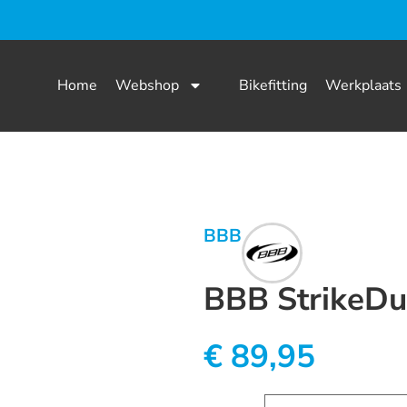
Home
Webshop
Bikefitting
Werkplaats
BBB
BBB StrikeDu
€
89,95