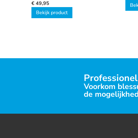
€
49,95
Bek
Bekijk product
Professionel
Voorkom blessu
de mogelijkhed