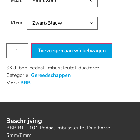
Maat
Kleur
Toevoegen aan winkelwagen
SKU:
bbb-pedaal-imbussleutel-dualforce
Categorie:
Gereedschappen
Merk:
BBB
Beschrijving
BBB BTL-101 Pedaal Imbussleutel DualForce
6mm/8mm