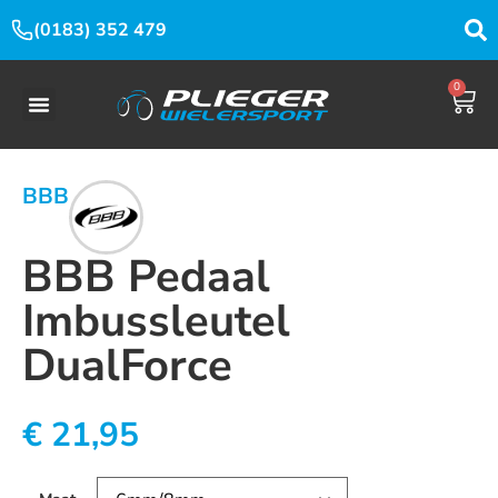
(0183) 352 479
0
BBB
BBB Pedaal
Imbussleutel
DualForce
€
21,95