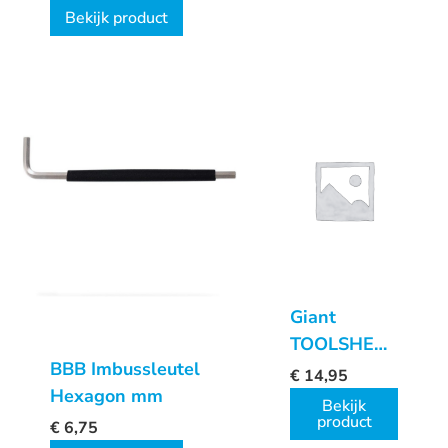
CAMPA
Bekijk product
Giant
TOOLSHED
BBB Imbussleutel
6
€
14,95
Hexagon mm
Bekijk
product
€
6,75