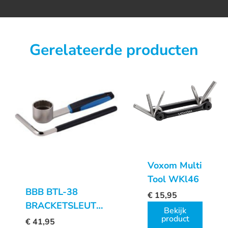
Gerelateerde producten
Voxom Multi
Tool WKl46
BBB BTL-38
€
15,95
BRACKETSLEUTEL
Bekijk
ULTRAGRIP
product
€
41,95