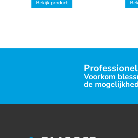
Bekijk product
Bek
Professionel
Voorkom blessu
de mogelijkhed