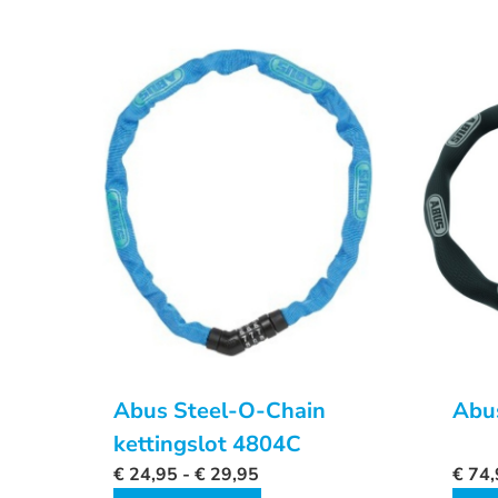
Abus Steel-O-Chain
Abus
kettingslot 4804C
€
24,95
-
€
29,95
€
74,