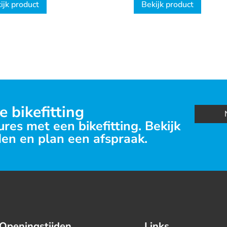
ijk product
Bekijk product
e bikefitting
res met een bikefitting. Bekijk
en en plan een afspraak.
Openingstijden
Links