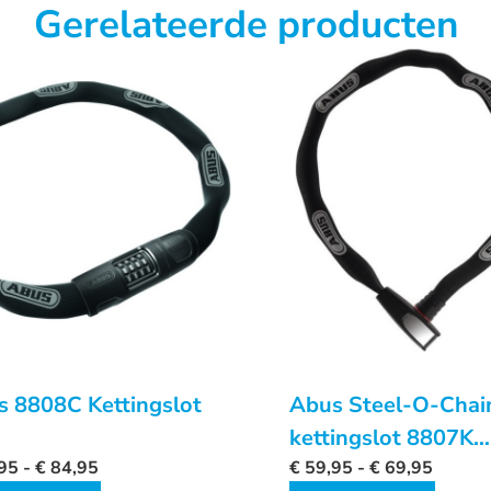
Gerelateerde producten
 8808C Kettingslot
Abus Steel-O-Chai
kettingslot 8807K
95
-
€
84,95
XPlus
€
59,95
-
€
69,95