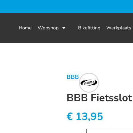
Home
Webshop
Bikefitting
Werkplaats
BBB
BBB Fietsslot
€
13,95