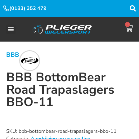
(0183) 352 479
0
BBB
BBB BottomBear
Road Trapaslagers
BBO-11
Dit product is nu niet op voorraad en niet beschikbaar.
SKU:
bbb-bottombear-road-trapaslagers-bbo-11
Categorie:
Aandrijving en versnelling