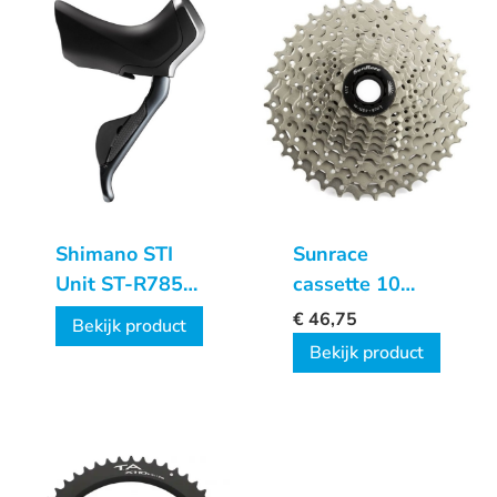
Shimano STI
Sunrace
Unit ST-R785
cassette 10
Di2 Links
speed
€
46,75
Bekijk product
schijfrem
Bekijk product