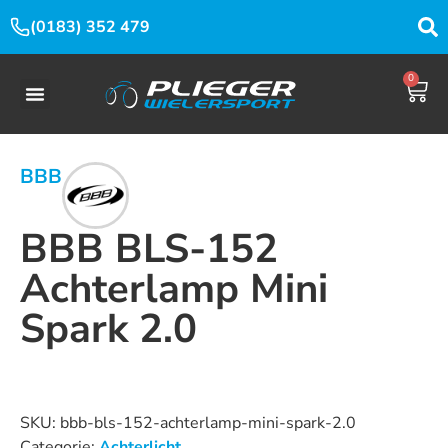
(0183) 352 479
0
BBB
BBB BLS-152
Achterlamp Mini
Spark 2.0
Dit product is nu niet op voorraad en niet beschikbaar.
SKU:
bbb-bls-152-achterlamp-mini-spark-2.0
Categorie:
Achterlicht