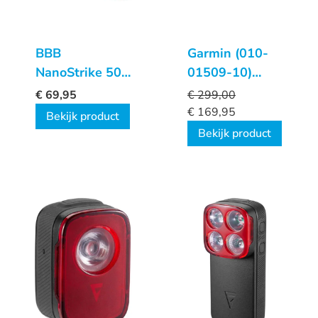
BBB
Garmin (010-
NanoStrike 500
01509-10)
Combo
Varia Radar
€
69,95
€
299,00
Tail Light And
€
169,95
Bekijk product
Head Unit
Bekijk product