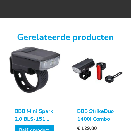
Gerelateerde producten
BBB Mini Spark
BBB StrikeDuo
2.0 BLS-151
1400i Combo
Koplamp
€
129,00
Bekijk product