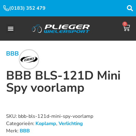
(0183) 352 479
0
BBB
BBB BLS-121D Mini
Spy voorlamp
Dit product is nu niet op voorraad en niet beschikbaar.
SKU:
bbb-bls-121d-mini-spy-voorlamp
Categorieën:
Koplamp
,
Verlichting
Merk:
BBB