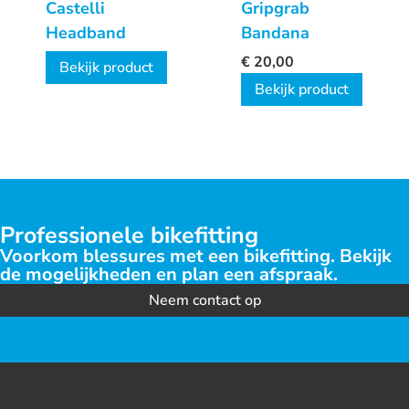
Castelli
Gripgrab
Headband
Bandana
€
20,00
Bekijk product
Bekijk product
Professionele bikefitting
Voorkom blessures met een bikefitting. Bekijk
de mogelijkheden en plan een afspraak.
Neem contact op