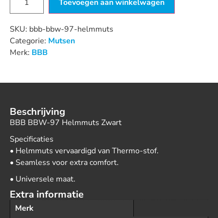
Toevoegen aan winkelwagen
SKU:
bbb-bbw-97-helmmuts
Categorie:
Mutsen
Merk:
BBB
Beschrijving
BBB BBW-97 Helmmuts Zwart
Specificaties
• Helmmuts vervaardigd van Thermo-stof.
• Seamless voor extra comfort.
• Universele maat.
Extra informatie
Merk