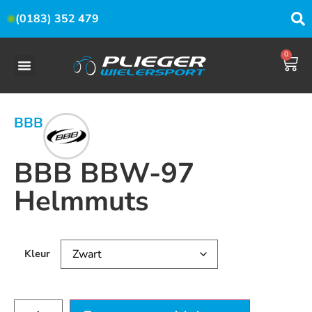
(0183) 352 479
0
BBB
BBB BBW-97
Helmmuts
Kleur